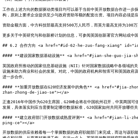
工作在上述方向的数据驱动类项目均可以基于当前中英开放数据合作进一步探
构，原则上要求企业提供至少与政府资助等额的配套出资。项目内容必须是应
资助金额方面，中方科技部最高支持500万人民币，而英方最高支持为100万
更多关于中英研究与和创新桥计划的信息，可参阅英国创新署官方网站或中国
## 6.2 合作方向 <a href="#id-62-he-zuo-fang-xiang" id="id-
#### **建设国家数据基础设施** <a href="#jian-she-guo-jia-shu-j
英国政府所推动的国家信息基础设施（NII）针对国家数据战略中各领域的
设施来助力商业和社会的发展。对此，中国的政府机构和智库可和英国政府
进一步合作。

#### **加重开放数据在G20经济发展中的角色** <a href="#jia-zhong-kai
zhan-zhong-de-jiao-se"></a>

正逢2016年中国作为G20主席国，G20峰会将在中国杭州召开，中英两
发展，具体落实到应当需要制定哪些数据标准，G20国家如何共同开放哪些
#### **建立政府部门开放数据成熟度评测** <a href="#jian-li-zheng-fu
ping-ce"></a>

开放数据的供应依赖着每一个掌握数据的政府职能部门来完成，而这与该职
难点和问题，从而更好推进工作。在这一点上，英国开放数据研究院曾受政