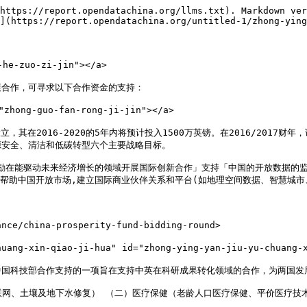
https://report.opendatachina.org/llms.txt). Markdown ver
](https://report.opendatachina.org/untitled-1/zhong-ying
he-zuo-zi-jin"></a>

合作，可寻求以下合作资金的支持：

hong-guo-fan-rong-ji-jin"></a>

部所设立，其在2016-2020的5年内将预计投入1500万英镑。在2016/2
安全、清洁和低碳转型六个主要战略目标。

鼓励在能驱动未来经济增长的领域开展国际创新合作」支持「中国的开放数据的
帮助中国开放市场,建立国际商业伙伴关系和平台(如地理空间数据、智慧城市、


hina-prosperity-fund-bidding-round>​

g-xin-qiao-ji-hua" id="zhong-ying-yan-jiu-yu-chuang-xi
)和中国科技部合作支持的一项旨在支持中英在科研成果转化领域的合作，为两国
联网、土壤及地下水修复） （二）医疗保健（老龄人口医疗保健、平价医疗技