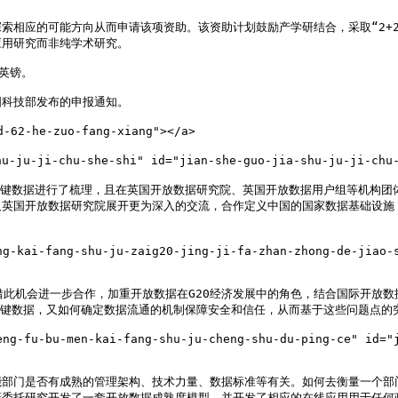
索相应的可能方向从而申请该项资助。该资助计划鼓励产学研结合，采取“2+
用研究而非纯学术研究。

英镑。

科技部发布的申报通知。

62-he-zuo-fang-xiang"></a>

u-ji-chu-she-shi" id="jian-she-guo-jia-shu-ju-ji-chu-s
关键数据进行了梳理，且在英国开放数据研究院、英国开放数据用户组等机构团
及英国开放数据研究院展开更为深入的交流，合作定义中国的国家数据基础设施
-fang-shu-ju-zaig20-jing-ji-fa-zhan-zhong-de-jiao-se"
国可借此机会进一步合作，加重开放数据在G20经济发展中的角色，结合国际开
关键数据，又如何确定数据流通的机制保障安全和信任，从而基于这些问题点的
-bu-men-kai-fang-shu-ju-cheng-shu-du-ping-ce" id="jia
能部门是否有成熟的管理架构、技术力量、数据标准等有关。如何去衡量一个部
府委托研究开发了一套开放数据成熟度模型，并开发了相应的在线应用用于任何