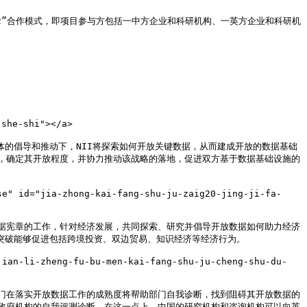
2”合作模式，即项目参与方包括一中方企业和科研机构、一英方企业和科研机
he-shi"></a>

体的倡导和推动下，NII将探索如何开放关键数据，从而建成开放的数据基础
，确定其开放程度，并协力推动该战略的落地，促进双方基于数据基础设施的
 id="jia-zhong-kai-fang-shu-ju-zaig20-jing-ji-fa-
放数据宪章的工作，针对经济发展，共同探索、研究并倡导开放数据如何助力经济
突破能够促进包括跨境投资、双边贸易、知识经济等经济行为。

n-li-zheng-fu-bu-men-kai-fang-shu-ju-cheng-shu-du-
门在落实开放数据工作的成熟度将帮助部门自我诊断，找到阻碍其开放数据的
政府机构的自我评测诊断。在这一点上，中国的研究机构和咨询机构可以向英