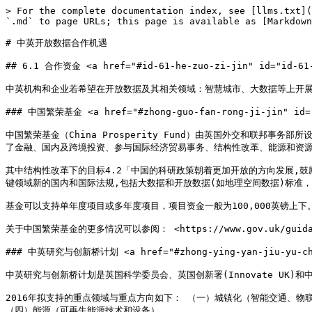
> For the complete documentation index, see [llms.txt](
`.md` to page URLs; this page is available as [Markdown
# 中英开放数据合作机遇

## 6.1 合作资金 <a href="#id-61-he-zuo-zi-jin" id="id-61-
中英机构和企业若希望在开放数据及其相关领域：智慧城市、大数据等上开展
### 中国繁荣基金 <a href="#zhong-guo-fan-rong-ji-jin" id="z
中国繁荣基金（China Prosperity Fund）由英国外交和联邦事务
了金融、国内及跨境投资、参与国际经济贸易事务、结构性改革、能源和资源
其中结构性改革下的目标4.2「中国的科研政策朝着更加开放的方向发展,
键领域新的国内和国际法规,包括大数据和开放数据(如地理空间数据)标准，
基金可以支持单年度项目或多年度项目，项目资金一般为100,000英镑上下。
关于中国繁荣基金的更多情况可以参阅： <https://www.gov.uk/guidance/c
### 中英研究与创新桥计划 <a href="#zhong-ying-yan-jiu-yu-chuan
中英研究与创新桥计划是英国科学委员会、英国创新署(Innovate UK
2016年拟支持的重点领域与重点方向如下： （一）城镇化（智能交通、物
（四）能源（可再生能源技术和设备）
